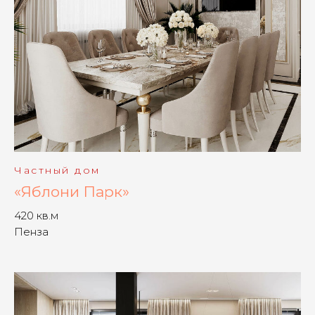
Частный дом
«Яблони Парк»
420 кв.м
Пенза